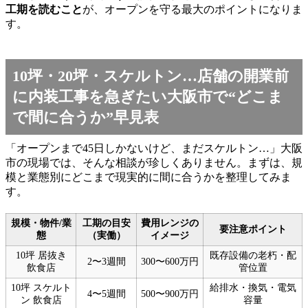
工期を読むこと
が、オープンを守る最大のポイントになりま
す。
10坪・20坪・スケルトン…店舗の開業前
に内装工事を急ぎたい大阪市で“どこま
で間に合うか”早見表
「オープンまで45日しかないけど、まだスケルトン…」大阪
市の現場では、そんな相談が珍しくありません。まずは、規
模と業態別にどこまで現実的に間に合うかを整理してみま
す。
規模・物件/業
工期の目安
費用レンジの
要注意ポイント
態
（実働）
イメージ
10坪 居抜き
既存設備の老朽・配
2〜3週間
300〜600万円
飲食店
管位置
10坪 スケルト
給排水・換気・電気
4〜5週間
500〜900万円
ン 飲食店
容量