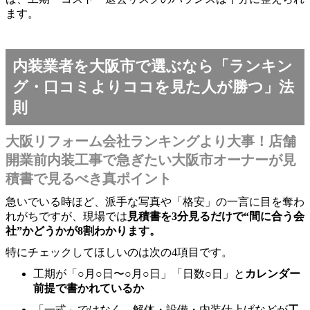
ます。
内装業者を大阪市で選ぶなら「ランキン
グ・口コミよりココを見た人が勝つ」法
則
大阪リフォーム会社ランキングより大事！店舗
開業前内装工事で急ぎたい大阪市オーナーが見
積書で見るべき真ポイント
急いでいる時ほど、派手な写真や「格安」の一言に目を奪わ
れがちですが、現場では
見積書を3分見るだけで“間に合う会
社”かどうかが8割わかります。
特にチェックしてほしいのは次の4項目です。
工期が「○月○日〜○月○日」「日数○日」と
カレンダー
前提で書かれているか
「一式」ではなく、解体・設備・内装仕上げなどが
工