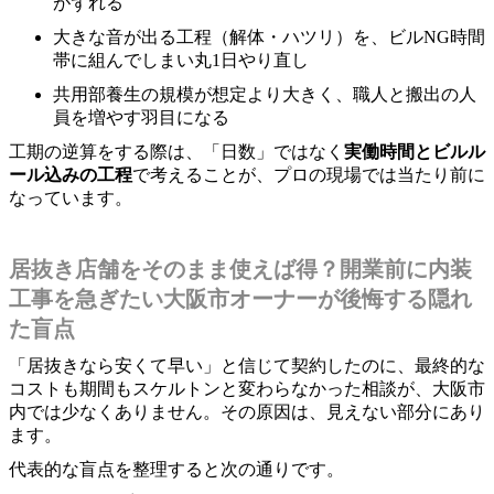
がずれる
大きな音が出る工程（解体・ハツリ）を、ビルNG時間
帯に組んでしまい丸1日やり直し
共用部養生の規模が想定より大きく、職人と搬出の人
員を増やす羽目になる
工期の逆算をする際は、「日数」ではなく
実働時間とビルル
ール込みの工程
で考えることが、プロの現場では当たり前に
なっています。
居抜き店舗をそのまま使えば得？開業前に内装
工事を急ぎたい大阪市オーナーが後悔する隠れ
た盲点
「居抜きなら安くて早い」と信じて契約したのに、最終的な
コストも期間もスケルトンと変わらなかった相談が、大阪市
内では少なくありません。その原因は、見えない部分にあり
ます。
代表的な盲点を整理すると次の通りです。