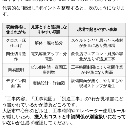
代表的な“後出し”ポイントを整理すると、次のようになりま
す。
表面価格に
見落とすと追加にな
現場で起きやすい事象
含まれがち
りやすい項目
クロス・床
スケルトンだと思ったら残材
解体・廃材処分
仕上げ
が多量にあり費用増
間仕切り造
電気容量アップ・分
飲食店でエアコン・厨房の容
作
電盤
量が足りず追加工事
ビル側申請・夜間工
工事時間制限により夜間作業
簡易照明
事割増
が必須になり割高
デザイン図
設備図面が無く、やり直しや
実施設計・詳細図
面1案
現場ストップが発生
「工事内容」「工事範囲」「別途工事」の3行が見積書にど
う書かれているかが勝負どころです。
大阪市中心部のビルは、工事時間やエレベーター使用ルール
が厳しいため、
搬入出コストと申請関係が別途扱いになって
いないか
は必ず確認してください。