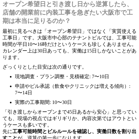
オープン希望日と引き渡し日から逆算したら、
店舗の開業前に内装工事を急ぎたい大阪市で工
期は本当に足りるのか？
最初に見るべきは「オープン希望日」ではなく「実質使える
工事日」です。大阪市中心部のテナントビルでは、工事可能
時間が平日10〜16時だけというケースも珍しくありません。
カレンダー上は30日あっても、実働は15日しかないことがあ
ります。
ざっくりとした目安は次の通りです。
現地調査・プラン調整・見積確定: 7〜10日
申請やビル承認（飲食やクリニックは増える傾向）:
7〜14日
実際の工事期間: 10〜30日
「引き渡しからオープンまで45日あるから安心」と思ってい
ても、現場の視点ではギリギリか、内容次第ではアウトとい
うケースも多いです。
先に
工事可能時間とビルルールを確認し、実働日数を割り出
すこと
が、逆算の第一歩になります。