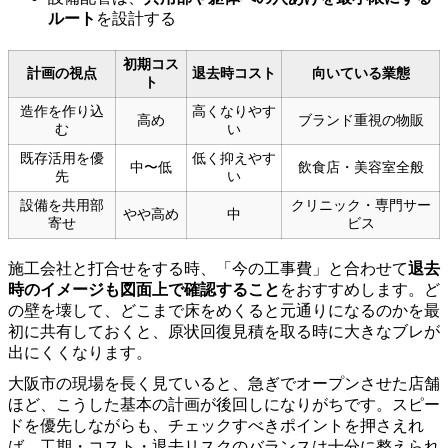
ルート
を設計する
初期コス
計画の視点
退去時コスト
向いている業態
ト
造作を作り込
高くなりやす
高め
ブランド重視の物販
む
い
既存活用を優
低く抑えやす
中〜低
飲食店・美容室全般
先
い
設備を共用部
クリニック・専門サー
やや高め
中
寄せ
ビス
施工会社と打合せをする時、「今の工事費」と合わせて
退去
時のイメージも図面上で確認すること
をおすすめします。ど
の壁を壊して、どこまで床をめくると元通りになるのかを最
初に共有しておくと、原状回復見積を取る時に大きなブレが
出にくくなります。
大阪市の現場を長く見ていると、急ぎでオープンさせた店舗
ほど、こうした基本の計画が後回しになりがちです。スピー
ドを優先しながらも、チェックすべきポイントを押さえれ
ば、工期・コスト・退去リスクのバランスは十分に整えられ