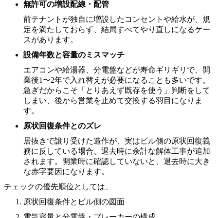
無許可の増設配線・配管
前テナントが独自に増設したコンセントや給水が、規
定を満たしておらず、結局すべてやり直しになるケー
スがあります。
設備年数と容量のミスマッチ
エアコンや給湯器、分電盤などが寿命ギリギリで、開
業後1〜2年で入れ替えが必要になることも多いです。
急ぎだからこそ「とりあえず既存を使う」判断をして
しまい、後から営業を止めて交換する羽目になりま
す。
原状回復条件とのズレ
居抜きで譲り受けた造作が、実はビル側の原状回復義
務に反している場合、退去時に余計な解体工事が追加
されます。開業時に確認していないと、退去時に大き
な赤字要因になります。
チェックの優先順位としては、
原状回復条件とビル側の図面
電気容量と分電盤・ブレーカーの構成