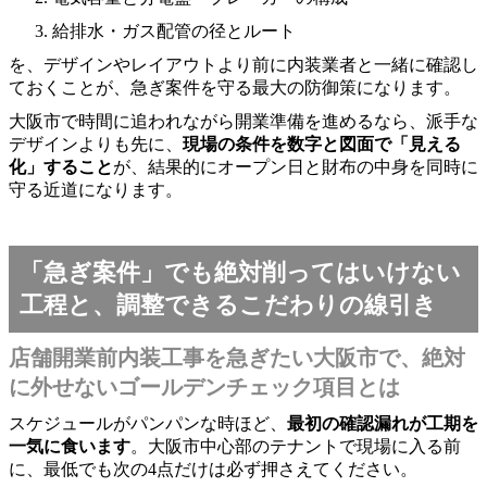
給排水・ガス配管の径とルート
を、デザインやレイアウトより前に内装業者と一緒に確認し
ておくことが、急ぎ案件を守る最大の防御策になります。
大阪市で時間に追われながら開業準備を進めるなら、派手な
デザインよりも先に、
現場の条件を数字と図面で「見える
化」すること
が、結果的にオープン日と財布の中身を同時に
守る近道になります。
「急ぎ案件」でも絶対削ってはいけない
工程と、調整できるこだわりの線引き
店舗開業前内装工事を急ぎたい大阪市で、絶対
に外せないゴールデンチェック項目とは
スケジュールがパンパンな時ほど、
最初の確認漏れが工期を
一気に食います
。大阪市中心部のテナントで現場に入る前
に、最低でも次の4点だけは必ず押さえてください。