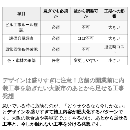
急ぎでも必須
後から調整可
工期への影
項目
か
か
響
ビル工事ルール確
必須
不可
大きい
認
設備容量調査
必須
ほぼ不可
大きい
退去時コス
原状回復条件確認
必須
不可
ト
色・素材の細部
任意
変更しやすい
小さい
デザインは盛りすぎに注意！店舗の開業前に内
装工事を急ぎたい大阪市のあとから足せる工事
発想
急いでいる時に危険なのが、「どうせやるなら今しかない」
と
デザインを盛りすぎて施工内容が肥大化するパターン
で
す。大阪の飲食店や美容室でよくやるのは、
あとから足せる
工事と、今しか触れない工事を分ける発想
です。