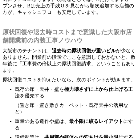
プンさせ、Bは売上の手残りを見ながら順次追加する店舗の
方が、キャッシュフローも安定しています。
原状回復や退去時コストまで意識した大阪市店
舗開業前の内装工事ノウハウ
大阪市のテナントは、
退去時の原状回復が重いビル
が少なく
ありません。開業前の段階でここを意識しておかないと、数
年後に「工事費の倍以上の原状回復請求」ということもあり
ます。
原状回復コストを抑えたいなら、次のポイントが効きます。
既存の床・天井・壁を
極力壊さずに上から仕上げる
工
法を優先する
（置き床・置き敷きカーペット・既存天井の活用な
ど）
重量のある造作や壁は、
最小限に絞るレイアウト
にす
る
設備配管は、
共用部や躯体への穴あけを最小限にする