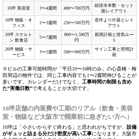
給排水本数・セット
10坪 美容室
3〜4週間
400〜700万円
面レイアウト
10坪 物販・オ
造作より什器とレイ
2〜3週間
250〜500万円
フィス
アウト
20坪 スケルト
800〜1,500万
厨房計画と排気ルー
5〜7週間
ン 飲食店
円
ト
20坪 物販・サ
サイン工事と照明計
3〜5週間
500〜900万円
ービス
画
※ビルの工事可能時間が「平日10〜16時のみ」の心斎橋・梅
田周辺の物件では、同じ工事内容でも1〜2週間伸びることが
多いです。カレンダーだけでなく、
工事時間の制限も含め
た“実働日数”
で考えることが大切です。
10坪店舗の内装費や工期のリアル（飲食・美容
室・物販など大阪市で開業前に急ぎたい方へ）
10坪は「小さいからすぐ終わる」と思われがちですが、
設備
がギュッと詰まる分だけ密度が高い工事
になります。大阪市