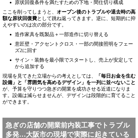
原状回復条件を満たすための下地・間仕切り構成
ここを削ってしまうと、
オープン後のトラブルや退去時の高
額な原状回復費
として跳ね返ってきます。逆に、短期的に抑
えやすいのは次の部分です。
造作家具を既製品＋一部造作に切り替える
意匠壁・アクセントクロス・一部の間接照明をフェー
ズ2に回す
サイン・装飾を最小限でスタートし、売上が安定して
から追加する
現場を見てきた立場からの考えとしては、
「毎日お金を生む
設備」と「雰囲気を高めるデザイン」を一列に並べないこと
が、予算を守りつつ急ぎの開業を成功させる近道になりま
す。設備は減らせませんが、デザインは段階的に育てること
ができます。
急ぎの店舗の開業前内装工事でトラブル
多発…大阪市の現場で実際に起きている