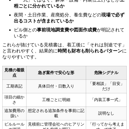
程ごとに分かれているか
夜間・土日作業、産廃処分、養生費などの
現場で必ず
出るコストが含まれているか
ビル側との
事前現地調査費や図面作成費
が明記されて
いるか
これらが抜けている見積書は、着工後に「それは別途です」
と言われやすく、結果的に
時間も財布も削られるパターン
に
なりやすいです。
見積の着眼
急ぎ案件で安心な形
危険シグナル
点
「要相談」「目安」
工期表記
具体日付・日数入り
だけ
項目の細か
工種ごとに明細
「内装工事一式」
さ
追加費用の
想定される追加条件を事前に記
説明なし
扱い
載
ビルルール
見積前に管理会社へのヒアリン
「行ってから考えま