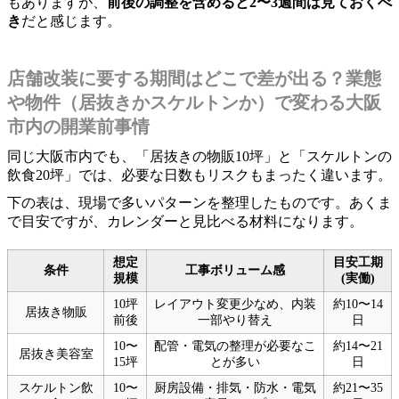
もありますが、
前後の調整を含めると2〜3週間は見ておくべ
き
だと感じます。
店舗改装に要する期間はどこで差が出る？業態
や物件（居抜きかスケルトンか）で変わる大阪
市内の開業前事情
同じ大阪市内でも、「居抜きの物販10坪」と「スケルトンの
飲食20坪」では、必要な日数もリスクもまったく違います。
下の表は、現場で多いパターンを整理したものです。あくま
で目安ですが、カレンダーと見比べる材料になります。
想定
目安工期
条件
工事ボリューム感
規模
(実働)
10坪
レイアウト変更少なめ、内装
約10〜14
居抜き物販
前後
一部やり替え
日
10〜
配管・電気の整理が必要なこ
約14〜21
居抜き美容室
15坪
とが多い
日
スケルトン飲
10〜
厨房設備・排気・防水・電気
約21〜35