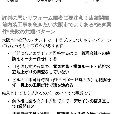
の確認
グを前提と明記
す」で終了
評判の悪いリフォーム業者に要注意！店舗開業
前内装工事を急ぎたい大阪市でよくある“急ぎ案
件”失敗の共通パターン
大阪市中心部のテナントで、トラブルになりやすいパターン
にははっきりと共通点があります。
「間に合います！」と即答するのに、
管理会社への確
認をオーナー任せ
にする
引き渡し前の段階で、
電気容量・排気ルート・給排水
立ち上がりの調査をしていない
ビルの工事可能時間（例:平日10〜16時のみ）を把握せ
ず、
机上の工期だけで話を進める
結果としてよく起きるのが、次のような事態です。
解体後に梁やダクトが出てきて、
デザインの描き直し
で1週間ロス