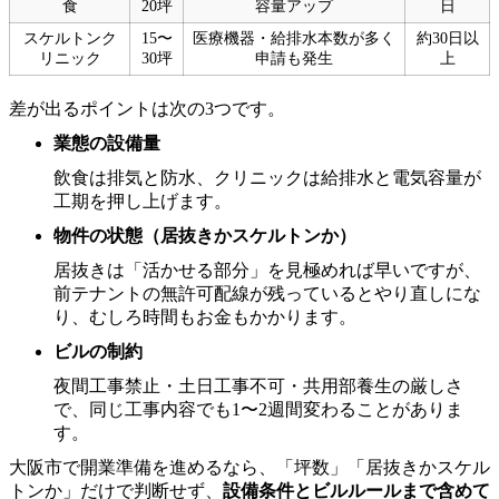
食
20坪
容量アップ
日
スケルトンク
15〜
医療機器・給排水本数が多く
約30日以
リニック
30坪
申請も発生
上
差が出るポイントは次の3つです。
業態の設備量
飲食は排気と防水、クリニックは給排水と電気容量が
工期を押し上げます。
物件の状態（居抜きかスケルトンか）
居抜きは「活かせる部分」を見極めれば早いですが、
前テナントの無許可配線が残っているとやり直しにな
り、むしろ時間もお金もかかります。
ビルの制約
夜間工事禁止・土日工事不可・共用部養生の厳しさ
で、同じ工事内容でも1〜2週間変わることがありま
す。
大阪市で開業準備を進めるなら、「坪数」「居抜きかスケル
トンか」だけで判断せず、
設備条件とビルルールまで含めて