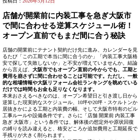
投稿日：
2026年5月12日
店舗が開業前に内装工事を急ぎ大阪市
で間に合わせる逆算スケジュール術！
オープン直前でもまだ間に合う秘訣
店舗の開業前にテナント契約だけ先に進み、カレンダーを見
るたび「この工期で本当に間に合うのか」「内装工事大阪格
安で探して失敗しないか」と不安が増えていませんか。結論
から言えば、
大阪市でもオープン直前の今からでも、工期と
費用を崩さずに間に合わせることは可能です。ただし、一般
的な相場情報や大阪リフォーム会社ランキングを眺めている
だけでは時間もお金も足りなくなります。
本来おさえるべきなのは、オープン希望日と引き渡し日から
逆算した現実的なスケジュール、10坪や20坪・スケルトンか
居抜きかによる工期と内装費の幅、そして大阪市特有のビル
工事ルールや設備条件です。さらに「店舗 開業前 内装工事
急ぎ 大阪市」という条件では、解体後の想定外や原状回復
の縛りを読み違えると、格安どころか追加費用と工期延長で
手残りが大きく削られます。