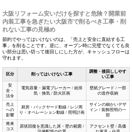
大阪リフォーム安いだけを探すと危険？開業前
内装工事を急ぎたい大阪市で削るべき工事・削
れない工事の見極め
節約でやってはいけないのは、「売上と安全に直結する工
事」を削ることです。逆に、オープン時に完璧でなくても良
い部分は思い切って後回しにした方が、キャッシュフローは
守れます。
調整・後回ししやす
区分
削ってはいけない工事
い工事
安
電気容量・漏電ブレーカー / 給排
壁紙グレード / 一部
全・
気・換気 / 防火区画
の造作収納
法令
売上
サインの細かいデザ
厨房・バックヤード動線 / レジ周
への
イン / 装飾照明の一
り・オペレーション動線 / 照明計画
影響
部
将来
原状回復を意識した床・壁の範囲 /
アクセント壁 / 高価
コス
設備配管の位置
な家具・什器