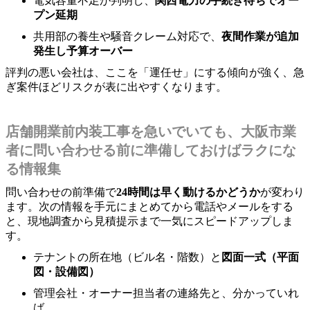
電気容量不足が判明し、
関西電力の手続き待ちでオー
プン延期
共用部の養生や騒音クレーム対応で、
夜間作業が追加
発生し予算オーバー
評判の悪い会社は、ここを「運任せ」にする傾向が強く、急
ぎ案件ほどリスクが表に出やすくなります。
店舗開業前内装工事を急いでいても、大阪市業
者に問い合わせる前に準備しておけばラクにな
る情報集
問い合わせの前準備で
24時間は早く動けるかどうか
が変わり
ます。次の情報を手元にまとめてから電話やメールをする
と、現地調査から見積提示まで一気にスピードアップしま
す。
テナントの所在地（ビル名・階数）と
図面一式（平面
図・設備図）
管理会社・オーナー担当者の連絡先と、分かっていれ
ば