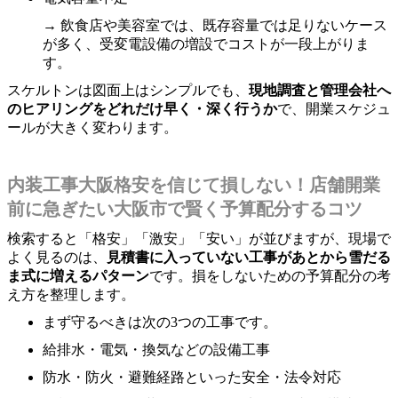
→ 飲食店や美容室では、既存容量では足りないケース
が多く、受変電設備の増設でコストが一段上がりま
す。
スケルトンは図面上はシンプルでも、
現地調査と管理会社へ
のヒアリングをどれだけ早く・深く行うか
で、開業スケジュ
ールが大きく変わります。
内装工事大阪格安を信じて損しない！店舗開業
前に急ぎたい大阪市で賢く予算配分するコツ
検索すると「格安」「激安」「安い」が並びますが、現場で
よく見るのは、
見積書に入っていない工事があとから雪だる
ま式に増えるパターン
です。損をしないための予算配分の考
え方を整理します。
まず守るべきは次の3つの工事です。
給排水・電気・換気などの設備工事
防水・防火・避難経路といった安全・法令対応