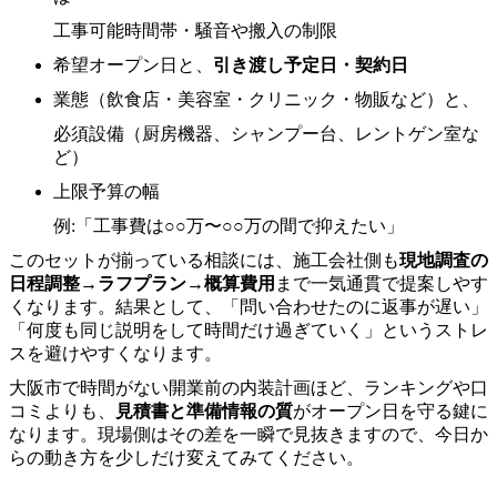
工事可能時間帯・騒音や搬入の制限
希望オープン日と、
引き渡し予定日・契約日
業態（飲食店・美容室・クリニック・物販など）と、
必須設備（厨房機器、シャンプー台、レントゲン室な
ど）
上限予算の幅
例:「工事費は○○万〜○○万の間で抑えたい」
このセットが揃っている相談には、施工会社側も
現地調査の
日程調整→ラフプラン→概算費用
まで一気通貫で提案しやす
くなります。結果として、「問い合わせたのに返事が遅い」
「何度も同じ説明をして時間だけ過ぎていく」というストレ
スを避けやすくなります。
大阪市で時間がない開業前の内装計画ほど、ランキングや口
コミよりも、
見積書と準備情報の質
がオープン日を守る鍵に
なります。現場側はその差を一瞬で見抜きますので、今日か
らの動き方を少しだけ変えてみてください。