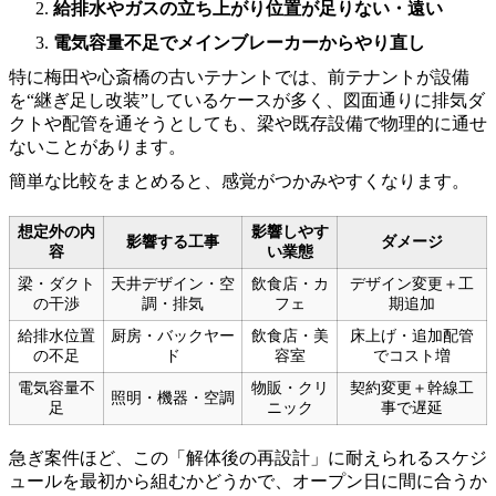
給排水やガスの立ち上がり位置が足りない・遠い
電気容量不足でメインブレーカーからやり直し
特に梅田や心斎橋の古いテナントでは、前テナントが設備
を“継ぎ足し改装”しているケースが多く、図面通りに排気ダ
クトや配管を通そうとしても、梁や既存設備で物理的に通せ
ないことがあります。
簡単な比較をまとめると、感覚がつかみやすくなります。
想定外の内
影響しやす
影響する工事
ダメージ
容
い業態
梁・ダクト
天井デザイン・空
飲食店・カ
デザイン変更＋工
の干渉
調・排気
フェ
期追加
給排水位置
厨房・バックヤー
飲食店・美
床上げ・追加配管
の不足
ド
容室
でコスト増
電気容量不
物販・クリ
契約変更＋幹線工
照明・機器・空調
足
ニック
事で遅延
急ぎ案件ほど、この「解体後の再設計」に耐えられるスケジ
ュールを最初から組むかどうかで、オープン日に間に合うか