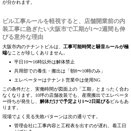
が分かれます。
ビル工事ルールを軽視すると、店舗開業前の内
装工事に急ぎたい大阪市で工期が1〜2週間も伸
びる意外な理由
大阪市内のテナントビルは、
工事可能時間と騒音ルールが極
端
なことが珍しくありません。
平日10〜16時以外は解体禁止
共用部での養生・搬出は「朝8〜10時のみ」
エレベーターはテナント営業中は使用NG
この条件だと、実働時間が図面上の「工期」とまったく合わ
なくなります。10坪の店舗改装でも、産廃搬出でエレベータ
ー待ちが発生し、
解体だけで予定より1〜2日延びる
ビルもあ
ります。
現場でよく見る失敗パターンは次の通りです。
管理会社に工事内容と工程表を出すのが遅れ、着工日