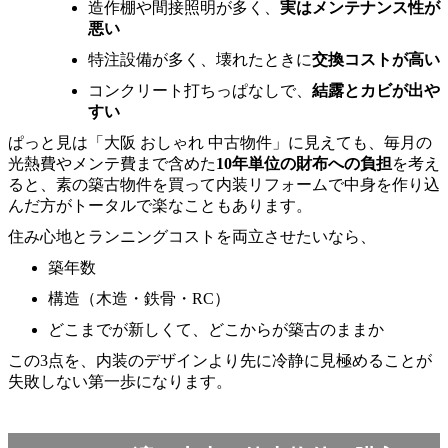
造作棚や間接照明が多く、
実はメンテナンス性が
悪い
特注設備が多く、壊れたときに
交換コストが高い
コンクリート打ちっぱなしで、
結露とカビが出や
すい
ぱっと見は「大阪 おしゃれ 中古物件」に見えても、毎月の
光熱費やメンテ費まで含めた
10年単位の財布への負担
を考え
ると、素の築古物件を買って内装リフォームで中身を作り込
んだ方がトータルで楽なこともあります。
住み心地とランニングコストを両立させたいなら、
築年数
構造（木造・鉄骨・RC）
どこまでが新しくて、どこからが築古のままか
この3点を、内装のデザインより先に冷静に見極めることが
失敗しない第一歩になります。