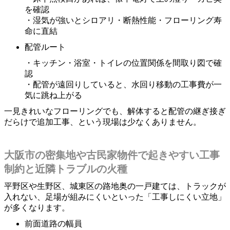
を確認
・湿気が強いとシロアリ・断熱性能・フローリング寿
命に直結
配管ルート
・キッチン・浴室・トイレの位置関係を間取り図で確
認
・配管が遠回りしていると、水回り移動の工事費が一
気に跳ね上がる
一見きれいなフローリングでも、解体すると配管の継ぎ接ぎ
だらけで追加工事、という現場は少なくありません。
大阪市の密集地や古民家物件で起きやすい工事
制約と近隣トラブルの火種
平野区や生野区、城東区の路地奥の一戸建ては、トラックが
入れない、足場が組みにくいといった「工事しにくい立地」
が多くなります。
前面道路の幅員