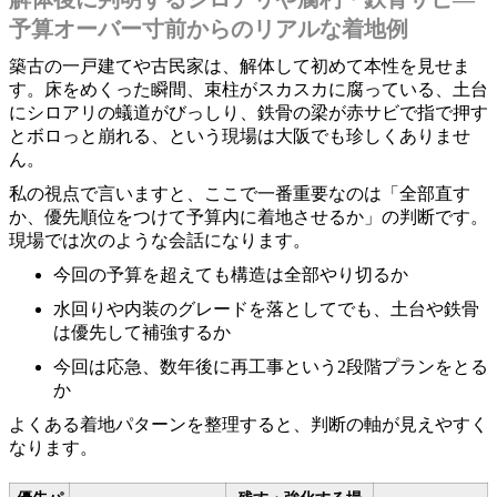
予算オーバー寸前からのリアルな着地例
築古の一戸建てや古民家は、解体して初めて本性を見せま
す。床をめくった瞬間、束柱がスカスカに腐っている、土台
にシロアリの蟻道がびっしり、鉄骨の梁が赤サビで指で押す
とボロっと崩れる、という現場は大阪でも珍しくありませ
ん。
私の視点で言いますと、ここで一番重要なのは「全部直す
か、優先順位をつけて予算内に着地させるか」の判断です。
現場では次のような会話になります。
今回の予算を超えても構造は全部やり切るか
水回りや内装のグレードを落としてでも、土台や鉄骨
は優先して補強するか
今回は応急、数年後に再工事という2段階プランをとる
か
よくある着地パターンを整理すると、判断の軸が見えやすく
なります。