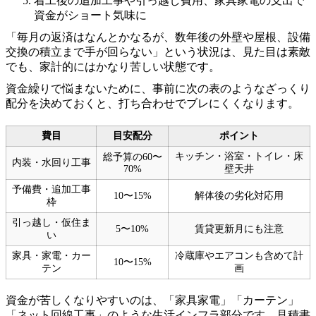
着工後の追加工事や引っ越し費用、家具家電の支出で
資金がショート気味に
「毎月の返済はなんとかなるが、数年後の外壁や屋根、設備
交換の積立まで手が回らない」という状況は、見た目は素敵
でも、家計的にはかなり苦しい状態です。
資金繰りで悩まないために、事前に次の表のようなざっくり
配分を決めておくと、打ち合わせでブレにくくなります。
費目
目安配分
ポイント
キッチン・浴室・トイレ・床
総予算の60〜
内装・水回り工事
70%
壁天井
予備費・追加工事
10〜15%
解体後の劣化対応用
枠
引っ越し・仮住ま
5〜10%
賃貸更新月にも注意
い
家具・家電・カー
冷蔵庫やエアコンも含めて計
10〜15%
テン
画
資金が苦しくなりやすいのは、「家具家電」「カーテン」
「ネット回線工事」のような生活インフラ部分です。見積書