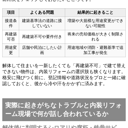
項目
よくある問題
結果的に起きること
接道条
建築基準法の道路に接
増築や大規模な用途変更ができ
件
していない
ない可能性
再建築
将来の売却価格が大きく制限さ
再建築不可や要件付き
可否
れる
用途変
店舗や民泊にしたい計
用途地域や消防・避難基準で追
更
画
加工事が発生
解体して住まいを一新したくても「再建築不可」で建て替え
できない物件は、内装リフォームの選択肢も狭くなります。
格安に飛びつく前に、登記情報や道路状況をプロと一緒に確
認しておくと、後から冷や汗をかかずに済みます。
実際に起きがちなトラブルと内装リフォ
ーム現場で何が話し合われているか
解体後に判明するシロアリや腐朽・鉄骨サビ―