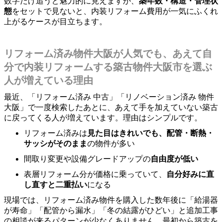
数字だけ追うと魅力的に見えますが、
築年数・構造・管理状
態
をセットで見ないと、内装リフォーム費用が一気にふくれ
上がるケースが目立ちます。
リフォーム済み物件大阪が人気でも、あえて自
分で内装リフォームする築古物件大阪市を選ぶ
人が増えている理由
最近、「リフォーム済み 中古」「リノベーション済み 物件
大阪」で一度検索したあとに、あえて手を加えていない築古
に戻ってくる人が増えています。理由はシンプルです。
リフォーム済みは
見た目はきれいでも、配管・断熱・
サッシがそのまま
の物件が多い
間取り変更や設備グレードアップの
自由度が低い
表層リフォーム分が価格に乗っていて、
自分好みに直
し直すと二重払い
になる
現場では、リフォーム済み物件を購入した数年後に「給湯器
が寿命」「配管から漏水」「冬の結露がひどい」と追加工事
の相談が来るパターンが少なくありません。最初から築古を