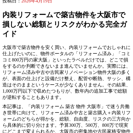
投稿日：
2026年4月19日
内装リフォームで築古物件を大阪市で
損しない総額とリスクがわかる完全ガ
イド
大阪市で築古物件を安く買い、内装リフォームでおしゃれに
仕上げたいのに、物件ポータルの「リフォーム済み」「コミ
コミ800万円の家大阪」といったラベルだけでは、どこで損
をするのか判断できないまま進んでいませんか。実際には、
リフォーム済み中古や古民家リノベーション物件大阪の多く
が、表面の仕上げと設備だけ整え、配管や断熱、サッシ、構
造はそのままというケースが少なくありません。その結果、
1,000万円以下で収めたつもりが、数年内の追加工事で総額
が逆転することもあります。
本記事は、「内装リフォーム 築古 物件 大阪市」で迷う共働
き世帯に向けて、リフォーム済み中古と築古購入＋内装リフ
ォームのどちらが得かを、総額、自由度、リスクの三方向か
ら具体的に切り分けます。予算300万、500万、800万で現実
にどこまで変えられるか、大阪市の密集地や古民家格安物件