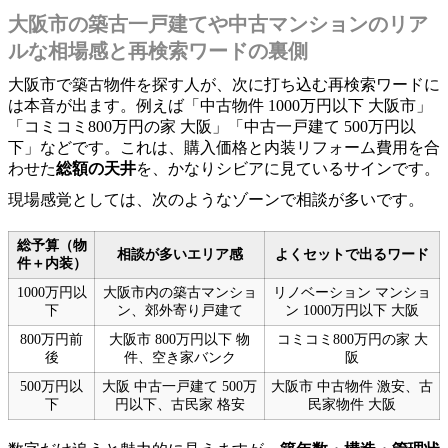
大阪市の築古一戸建てや中古マンションのリア
ルな相場感と再検索ワードの裏側
大阪市で築古物件を探す人が、次に打ち込む再検索ワードに
は本音が出ます。例えば「中古物件 1000万円以下 大阪市」
「コミコミ800万円の家 大阪」「中古一戸建て 500万円以
下」などです。これは、購入価格と内装リフォーム費用を合
わせた
総額の天井
を、かなりシビアに見ているサインです。
現場感覚としては、次のようなゾーンで相談が多いです。
総予算（物
相談が多いエリア感
よくセットで出るワード
件＋内装）
1000万円以
大阪市内の築古マンショ
リノベーション マンショ
下
ン、郊外寄り戸建て
ン 1000万円以下 大阪
800万円前
大阪市 800万円以下 物
コミコミ800万円の家 大
後
件、空き家バンク
阪
500万円以
大阪 中古一戸建て 500万
大阪市 中古物件 激安、古
下
円以下、古民家 格安
民家物件 大阪