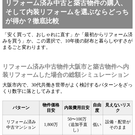
リフォーム済み中古と築古物件の購入、
そして内装リフォームを選ぶならどっち
が得か？徹底比較
「安く買って、おしゃれに直す」か「最初からリフォーム済
みを買う」か。この選択で、10年後の財布と暮らしやすさが
まるごと変わります。
リフォーム済み中古物件大阪市と築古物件へ内
装リフォームした場合の総額シミュレーション
大阪市内で、30代共働き世帯がよく検討するパターンをざっ
くり数字に落としてみます。
物件価格
自由
見えないリス
パターン
内装費用目安
目安
度
ク
50〜100万
リフォーム済み
設備・配管が
1,800万
（追加手直
低い
中古マンション
そのまま
し）