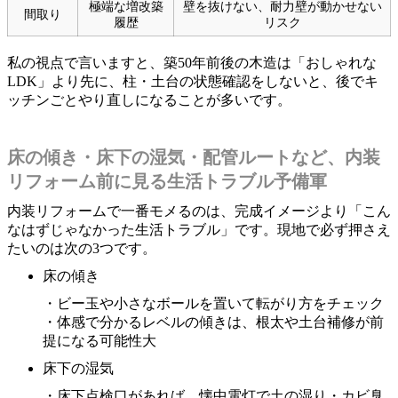
極端な増改築
壁を抜けない、耐力壁が動かせない
間取り
履歴
リスク
私の視点で言いますと、築50年前後の木造は「おしゃれな
LDK」より先に、柱・土台の状態確認をしないと、後でキ
ッチンごとやり直しになることが多いです。
床の傾き・床下の湿気・配管ルートなど、内装
リフォーム前に見る生活トラブル予備軍
内装リフォームで一番モメるのは、完成イメージより「こん
なはずじゃなかった生活トラブル」です。現地で必ず押さえ
たいのは次の3つです。
床の傾き
・ビー玉や小さなボールを置いて転がり方をチェック
・体感で分かるレベルの傾きは、根太や土台補修が前
提になる可能性大
床下の湿気
・床下点検口があれば、懐中電灯で土の湿り・カビ臭