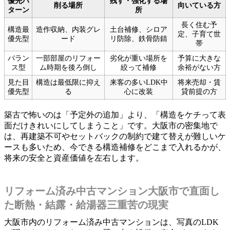
優先パ
残す・強化する場
削る場所
向いている方
ターン
所
長く住む予
構造最
造作収納、内装グレ
土台補修、シロア
定、子育て世
優先型
ード
リ防除、鉄骨防錆
帯
バラン
一部部屋のリフォー
劣化が重い場所を
予算に大きな
ス型
ム時期を後ろ倒し
絞って補修
余裕がない方
見た目
構造は最低限に抑え
来客の多いLDK中
将来売却・賃
優先型
る
心に改装
貸前提の方
築古で怖いのは「予定外の追加」より、「構造をケチって表
面だけきれいにしてしまうこと」です。大阪市の密集地で
は、再建築不可やセットバックの制約で建て替えが難しいケ
ースも多いため、今できる構造補修をどこまで入れるかが、
将来の安全と資産価値を左右します。
リフォーム済み中古マンション大阪市で直面し
た断熱・結露・給湯器三重苦の現実
大阪市内のリフォーム済み中古マンションは、写真のLDK