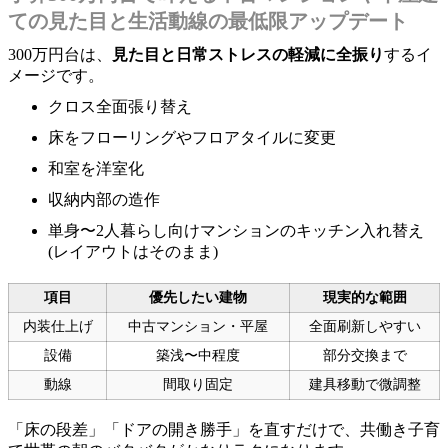
ての見た目と生活動線の最低限アップデート
300万円台は、
見た目と日常ストレスの軽減に全振り
するイ
メージです。
クロス全面張り替え
床をフローリングやフロアタイルに変更
和室を洋室化
収納内部の造作
単身〜2人暮らし向けマンションのキッチン入れ替え
(レイアウトはそのまま)
項目
優先したい建物
現実的な範囲
内装仕上げ
中古マンション・平屋
全面刷新しやすい
設備
築浅〜中程度
部分交換まで
動線
間取り固定
建具移動で微調整
「床の段差」「ドアの開き勝手」を直すだけで、共働き子育