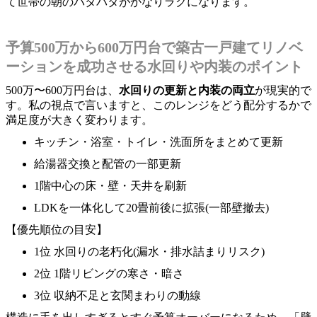
て世帯の朝のバタバタがかなりラクになります。
予算500万から600万円台で築古一戸建てリノベ
ーションを成功させる水回りや内装のポイント
500万〜600万円台は、
水回りの更新と内装の両立
が現実的で
す。私の視点で言いますと、このレンジをどう配分するかで
満足度が大きく変わります。
キッチン・浴室・トイレ・洗面所をまとめて更新
給湯器交換と配管の一部更新
1階中心の床・壁・天井を刷新
LDKを一体化して20畳前後に拡張(一部壁撤去)
【優先順位の目安】
1位 水回りの老朽化(漏水・排水詰まりリスク)
2位 1階リビングの寒さ・暗さ
3位 収納不足と玄関まわりの動線