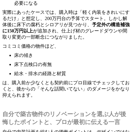
必要になる
実際にあったケースでは、購入時は「軽く内装をきれいにす
るだけ」と想定し、200万円台の予算でスタート。しかし解
体後に床下の腐朽とシロアリが見つかり、
予定外の構造補強
に150万円以上
が追加され、仕上げ材のグレードダウンや間
取り変更の一部断念につながりました。
コミコミ価格の物件ほど、
床の傾き
床下点検口の有無
給水・排水の経路と材質
は、購入前か少なくとも契約前にプロ目線でチェックしてお
くと、後からの「そんな話聞いてない」のダメージをかなり
抑えられます。
自分で築古物件のリノベーションを選ぶ人が後
悔したポイントと、プロが最初に伝える一言
自分で内装計画を組む人の後悔ポイントは、デザインではな