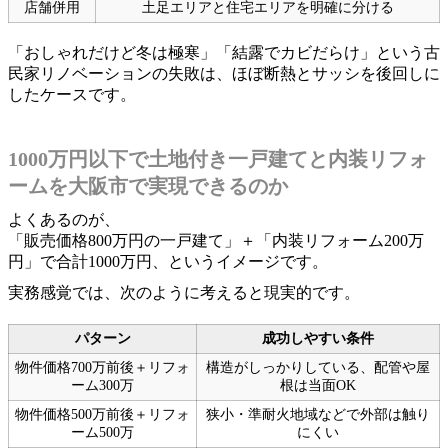
店舗併用
土足エリアと住宅エリアを明確に分ける
「おしゃれだけど冬は極寒」「結露でカビだらけ」という古
民家リノベーションの失敗は、ほぼ断熱とサッシを後回しに
したケースです。
1000万円以下で土地付き一戸建てと内装リフォ
ームを大阪市で実現できるのか
よくあるのが、
「販売価格800万円の一戸建て」＋「内装リフォーム200万
円」で合計1000万円、というイメージです。
実務感覚では、次のように考えると現実的です。
パターン
成功しやすい条件
物件価格700万前後＋リフォ
構造がしっかりしている、配管や屋
ーム300万
根は当面OK
物件価格500万前後＋リフォ
狭小・準耐火地域などで外部は触り
ーム500万
にくい