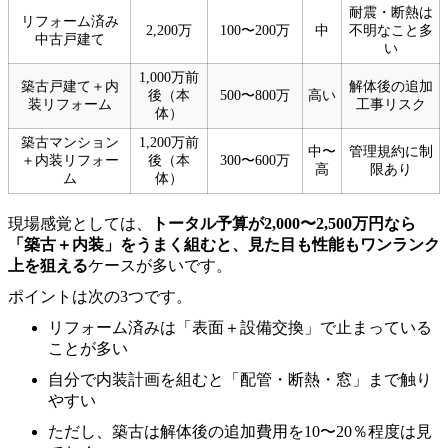
耐震・断熱は
リフォーム済み
2,200万
100〜200万
中
不明なこと多
中古戸建て
い
1,000万前
築古戸建て＋内
解体後の追加
後（本
500〜800万
高い
装リフォーム
工事リスク
体）
築古マンション
1,200万前
中〜
管理規約に制
＋内装リフォー
後（本
300〜600万
高
限あり
ム
体）
現場感覚としては、
トータル予算が2,000〜2,500万円なら
「築古＋内装」をうまく組むと、見た目も性能もワンランク
上を狙える
ケースが多いです。
ポイントは次の3つです。
リフォーム済みは「表面＋設備交換」で止まっている
ことが多い
自分で内装計画を組むと「配管・断熱・窓」まで触り
やすい
ただし、築古は解体後の追加費用を10〜20％程度は見