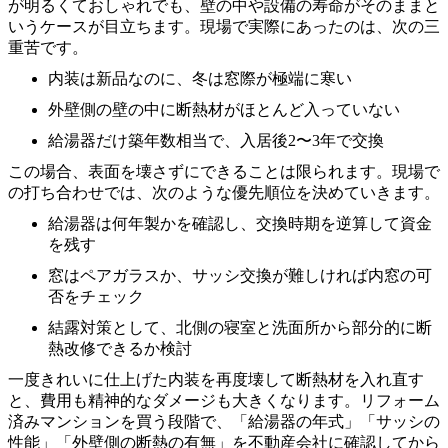
が明るくておしゃれでも、壁の中や設備の寿命がそのままと
いうケースが目立ちます。現場で実際にあったのは、次の三
重苦です。
内装は新品なのに、冬は窓際が極端に寒い
外壁側の壁の中に断熱材がほとんど入っていない
給湯器だけ築年数相当で、入居後2〜3年で交換
この場合、表面を壊さずにできることは限られます。現場で
の打ち合わせでは、次のような優先順位を決めていきます。
給湯器は何年製かを確認し、交換時期を逆算して資金
を残す
窓はペアガラスか、サッシ交換が難しければ内窓の可
否をチェック
結露対策として、北側の寝室と洗面所から部分的に断
熱改修できるか検討
一度きれいに仕上げた内装を再度壊して断熱材を入れ直す
と、費用も精神的なダメージも大きくなります。リフォーム
済みマンションを買う段階で、「給湯器の年式」「サッシの
性能」「外壁側の断熱の有無」を不動産会社に確認してから