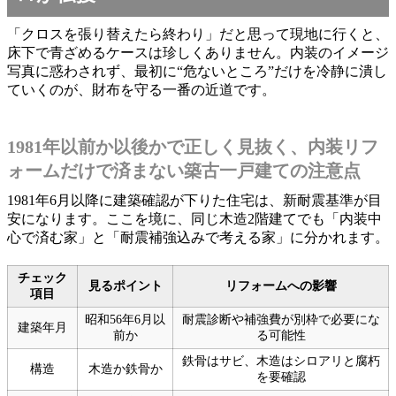
「クロスを張り替えたら終わり」だと思って現地に行くと、
床下で青ざめるケースは珍しくありません。内装のイメージ
写真に惑わされず、最初に“危ないところ”だけを冷静に潰し
ていくのが、財布を守る一番の近道です。
1981年以前か以後かで正しく見抜く、内装リフ
ォームだけで済まない築古一戸建ての注意点
1981年6月以降に建築確認が下りた住宅は、新耐震基準が目
安になります。ここを境に、同じ木造2階建てでも「内装中
心で済む家」と「耐震補強込みで考える家」に分かれます。
チェック
見るポイント
リフォームへの影響
項目
昭和56年6月以
耐震診断や補強費が別枠で必要にな
建築年月
前か
る可能性
鉄骨はサビ、木造はシロアリと腐朽
構造
木造か鉄骨か
を要確認