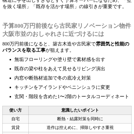
構造に手を出しすぎるとすぐ予算オーバーになるため、「壁
を抜く場所」「既存を活かす場所」の線引きが重要です。
予算800万円前後なら古民家リノベーション物件
大阪市並のおしゃれさに近づけるには
800万円前後になると、築古木造や古民家で
雰囲気と性能の
バランスを取る工事
が狙えます。
無垢フローリングや塗り壁で素材感を出す
既存の梁や柱をあえて見せるリビング演出
内窓や断熱材追加で冬の底冷え対策
キッチンをアイランドやペニンシュラに変更
玄関・階段を含めた1〜2階のトータルコーディネート
使い方
意識したいポイント
自宅
断熱・結露対策を同時に
賃貸
造作は控えめに、掃除しやすさ重視