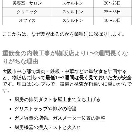
美容室・サロン
スケルトン
20〜25日
クリニック
スケルトン
25〜35日
オフィス
スケルトン
10〜20日
ここからは、なぜ差が出るのかを業種別に深掘りします。
重飲食の内装工事が物販店より1〜2週間長くな
りがちな理由
大阪市中心部で焼肉・鉄板・中華などの重飲食を計画する
と、物販店に比べて
最低1〜2週間は長く見ておいた方が安全
です。理由はシンプルで、設備と検査が桁違いに重いからで
す。
厨房の排気ダクトを屋上まで立ち上げる
グリストラップや排水の増設
ガス容量の増強、ガスメーター位置の調整
厨房機器の搬入テストと火入れ