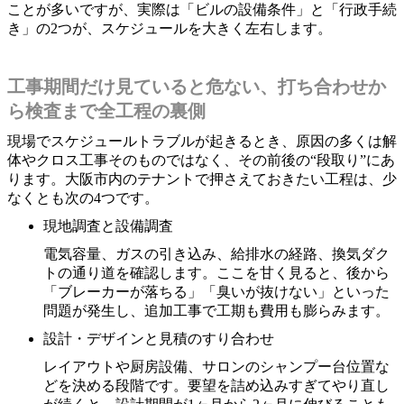
ことが多いですが、実際は「ビルの設備条件」と「行政手続
き」の2つが、スケジュールを大きく左右します。
工事期間だけ見ていると危ない、打ち合わせか
ら検査まで全工程の裏側
現場でスケジュールトラブルが起きるとき、原因の多くは解
体やクロス工事そのものではなく、その前後の“段取り”にあ
ります。大阪市内のテナントで押さえておきたい工程は、少
なくとも次の4つです。
現地調査と設備調査
電気容量、ガスの引き込み、給排水の経路、換気ダク
トの通り道を確認します。ここを甘く見ると、後から
「ブレーカーが落ちる」「臭いが抜けない」といった
問題が発生し、追加工事で工期も費用も膨らみます。
設計・デザインと見積のすり合わせ
レイアウトや厨房設備、サロンのシャンプー台位置な
どを決める段階です。要望を詰め込みすぎてやり直し