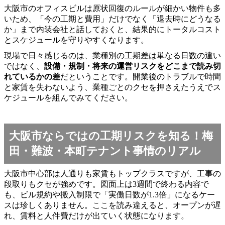
大阪市のオフィスビルは原状回復のルールが細かい物件も多
いため、「今の工期と費用」だけでなく「退去時にどうなる
か」まで内装会社と話しておくと、結果的にトータルコスト
とスケジュールを守りやすくなります。
現場で日々感じるのは、業種別の工期差は単なる日数の違い
ではなく、
設備・規制・将来の運営リスクをどこまで読み切
れているかの差
だということです。開業後のトラブルで時間
と家賃を失わないよう、業種ごとのクセを押さえたうえでス
ケジュールを組んでみてください。
大阪市ならではの工期リスクを知る！梅
田・難波・本町テナント事情のリアル
大阪市中心部は人通りも家賃もトップクラスですが、工事の
段取りもクセが強めです。図面上は3週間で終わる内容で
も、ビル規約や搬入制限で「実働日数が1.3倍」になるケー
スは珍しくありません。ここを読み違えると、オープンが遅
れ、賃料と人件費だけが出ていく状態になります。