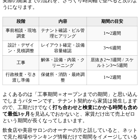
実際の開業までの流れを、ざっくり時間軸で並べると次のよ
うになります。
段階
内容
期間の目安
事前相談・現地
テナント確認・ビル管
1〜2週間
調査
理ヒアリング
設計・デザイ
レイアウト確定・設備
3〜6週間
ン・見積調整
容量確認
解体・設備・内装・ク
居抜き2〜3週間 / スケ
工事
リーニング
ルトン3〜5週間
行政検査・引き
保健所・消防・最終調
1〜2週間
渡し準備
整
よくあるのは「工事期間＝オープンまでの期間」と思い込ん
でしまうパターンです。テナント契約から家賃は発生します
ので、工期だけでなく
打ち合わせと検査にかかる時間も含め
て最低3ヶ月
を見込んでおかないと、家賃だけ出て売上ゼロ
という期間が長くなってしまいます。
飲食店や美容サロンのオーナーの方と話していると、ネット
で見た相場やランキング情報だけで期間をイメージしている