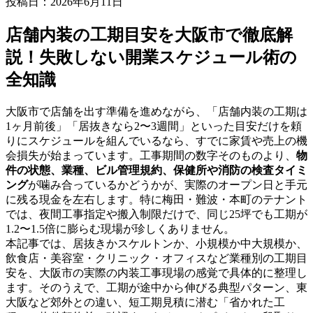
投稿日：
2026年6月11日
店舗内装の工期目安を大阪市で徹底解
説！失敗しない開業スケジュール術の
全知識
大阪市で店舗を出す準備を進めながら、「店舗内装の工期は
1ヶ月前後」「居抜きなら2〜3週間」といった目安だけを頼
りにスケジュールを組んでいるなら、すでに家賃や売上の機
会損失が始まっています。工事期間の数字そのものより、
物
件の状態、業種、ビル管理規約、保健所や消防の検査タイミ
ング
が噛み合っているかどうかが、実際のオープン日と手元
に残る現金を左右します。特に梅田・難波・本町のテナント
では、夜間工事指定や搬入制限だけで、同じ25坪でも工期が
1.2〜1.5倍に膨らむ現場が珍しくありません。
本記事では、居抜きかスケルトンか、小規模か中大規模か、
飲食店・美容室・クリニック・オフィスなど業種別の工期目
安を、大阪市の実際の内装工事現場の感覚で具体的に整理し
ます。そのうえで、工期が途中から伸びる典型パターン、東
大阪など郊外との違い、短工期見積に潜む「省かれた工