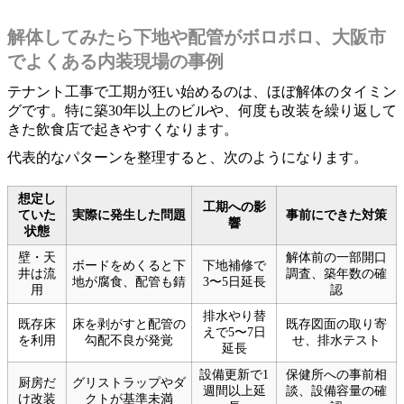
解体してみたら下地や配管がボロボロ、大阪市
でよくある内装現場の事例
テナント工事で工期が狂い始めるのは、ほぼ解体のタイミン
グです。特に築30年以上のビルや、何度も改装を繰り返して
きた飲食店で起きやすくなります。
代表的なパターンを整理すると、次のようになります。
想定し
工期への影
ていた
実際に発生した問題
事前にできた対策
響
状態
壁・天
解体前の一部開口
ボードをめくると下
下地補修で
井は流
調査、築年数の確
地が腐食、配管も錆
3〜5日延長
用
認
排水やり替
既存床
床を剥がすと配管の
既存図面の取り寄
えで5〜7日
を利用
勾配不良が発覚
せ、排水テスト
延長
設備更新で1
保健所への事前相
厨房だ
グリストラップやダ
週間以上延
談、設備容量の確
け改装
クトが基準未満