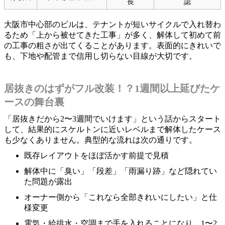
長
認
大阪市中心部のビルは、テナントが短いサイクルで入れ替わ
るため「上から被せてきた工事」が多く、解体して初めて前
の工事の粗さが出てくることがあります。表面的にきれいで
も、下地や配管まで信用し切らない目線が大切です。
居抜きのはずがフル改装！？1週間以上延びたケ
ースの舞台裏
「居抜きだから2〜3週間でいけます」という話からスタート
して、結果的にスケルトンに近いレベルまで解体したケース
も少なくありません。典型的な流れは次の通りです。
既存レイアウトをほぼ活かす前提で見積
解体中に「臭い」「段差」「雨漏り跡」など隠れてい
た問題が露出
オーナー側から「これなら全部きれいにしたい」と仕
様変更
電気・給排水・空調まで手を入れることになり、1〜2