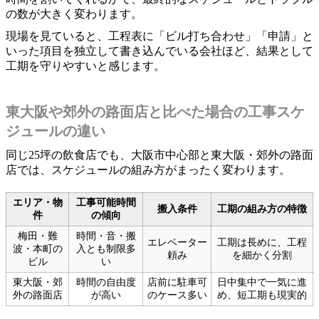
の数が大きく変わります。
現場を見ていると、工程表に「ビル打ち合わせ」「申請」と
いった項目を独立して書き込んでいる会社ほど、結果として
工期を守りやすいと感じます。
東大阪や郊外の路面店と比べた場合の工事スケ
ジュールの違い
同じ25坪の飲食店でも、大阪市中心部と東大阪・郊外の路面
店では、スケジュールの組み方がまったく変わります。
エリア・物
工事可能時間
搬入条件
工期の組み方の特徴
件
の傾向
梅田・難
時間・音・搬
エレベーター
工期は長めに、工程
波・本町の
入とも制限多
頼み
を細かく分割
ビル
い
東大阪・郊
時間の自由度
店前に駐車可
日中集中で一気に進
外の路面店
が高い
のケース多い
め、短工期も現実的