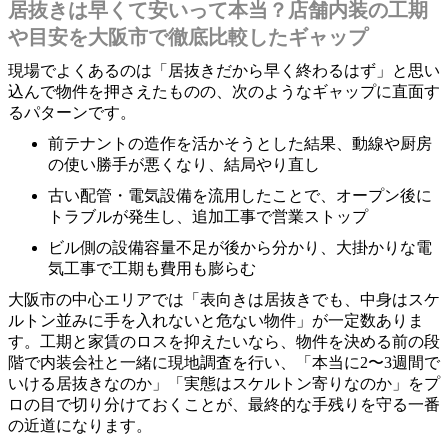
居抜きは早くて安いって本当？店舗内装の工期
や目安を大阪市で徹底比較したギャップ
現場でよくあるのは「居抜きだから早く終わるはず」と思い
込んで物件を押さえたものの、次のようなギャップに直面す
るパターンです。
前テナントの造作を活かそうとした結果、動線や厨房
の使い勝手が悪くなり、結局やり直し
古い配管・電気設備を流用したことで、オープン後に
トラブルが発生し、追加工事で営業ストップ
ビル側の設備容量不足が後から分かり、大掛かりな電
気工事で工期も費用も膨らむ
大阪市の中心エリアでは「表向きは居抜きでも、中身はスケ
ルトン並みに手を入れないと危ない物件」が一定数ありま
す。工期と家賃のロスを抑えたいなら、物件を決める前の段
階で内装会社と一緒に現地調査を行い、「本当に2〜3週間で
いける居抜きなのか」「実態はスケルトン寄りなのか」をプ
ロの目で切り分けておくことが、最終的な手残りを守る一番
の近道になります。