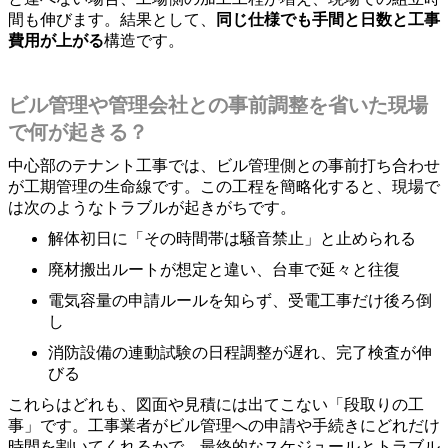
間も伸びます。結果として、
同じ仕様でも手間と日数と工事
費用が上がる
構造です。
ビル管理や管理会社との事前調整を省いた現場
で何が起きる？
中心部のテナント工事では、ビル管理側との事前打ち合わせ
が工期管理の生命線です。この工程を簡略化すると、現場で
は次のようなトラブルが起きがちです。
解体初日に「その時間帯は騒音禁止」と止められる
廃材搬出ルートが想定と違い、台車で延々と往復
電気容量の申請ルールを知らず、受電工事だけ後ろ倒
し
消防設備の連動試験の日程調整が遅れ、完了検査が伸
びる
これらはどれも、図面や見積には出てこない「段取りの工
事」です。工事業者がビル管理への申請や手続きにどれだけ
時間を割いてくれるかで、最終的なスケジュールとトラブル