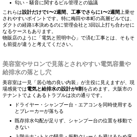
匂い・騒音に関するビル管理との協議
これらは
設計だけで1〜2週間、工事でさらに1〜2週間
上乗せ
されやすいポイントです。特に梅田や本町の高層ビルでは、
ダクトの経路1本決めるのに管理会社と3回以上打ち合わせに
なるケースもあります。
物販店のように「電気と照明中心」で済む工事とは、そもそ
も前提が違うと考えてください。
美容室やサロンで見落とされやすい電気容量や
給排水の落とし穴
美容室は一見「居心地の良い内装」が主役に見えますが、現
場感覚では
電気と給排水の設計が8割
を占めます。大阪市の
テナントでよくあるトラブルは次の通りです。
ドライヤー・シャンプー台・エアコンを同時使用する
とブレーカーが落ちる
既存排水勾配が足りず、シャンプー台の位置を移動で
きない
上階テナントとの騒音・振動クレームを避けるため床