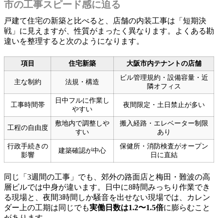
市の工事スピード感に迫る
戸建て住宅の新築と比べると、店舗の内装工事は「短期決
戦」に見えますが、性質がまったく異なります。よくある勘
違いを整理すると次のようになります。
項目
住宅新築
大阪市内テナントの店舗
ビル管理規約・設備容量・近
主な制約
法規・構造
隣オフィス
日中フルに作業し
工事時間帯
夜間限定・土日禁止が多い
やすい
敷地内で調整しや
搬入経路・エレベーター制限
工程の自由度
すい
あり
行政手続きの
保健所・消防検査がオープン
建築確認が中心
影響
日に直結
同じ「3週間の工事」でも、郊外の路面店と梅田・難波の高
層ビルでは中身が違います。日中に8時間みっちり作業でき
る現場と、夜間3時間しか騒音を出せない現場では、カレン
ダー上の工期は同じでも
実働日数は1.2〜1.5倍
に膨らむこと
があります。