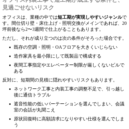
見過ごせないリスク
オフィスは、業種の中では
短工期が実現しやすいジャンル
で
す。間仕切り壁・床仕上げ・照明交換がメインであれば、20
坪前後なら2〜3週間で仕上がることもあります。
ただし、それが成り立つのは次の条件がそろった場合です。
既存の空調・照明・OAフロアを大きくいじらない
造作家具を最小限にして既製品で構成する
夜間工事指定やエレベーター制限が厳しくないビルで
ある
反対に、短期間の見積に隠れやすいリスクもあります。
ネットワーク工事と内装工事の調整不足で、引っ越し
後に通信トラブル
遮音性能の低いパーテーションを選んでしまい、会議
室の会話が丸聞こえ
原状回復時に高額請求になりやすい仕様を選んでしま
う