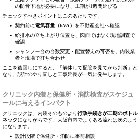
の防音下地が必要になり、工期が1週間延びる
チェックすべきポイントはこのあたりです。
契約前に
電気容量（kVA）
を不動産会社へ確認
給排水の立ち上がり位置を、図面ではなく現地調査で
確認
シャンプー台の台数変更・配置替えの可否を、内装業
者と現場で打ち合わせ
ここを後回しにすると、「解体して配管を見てから判断」と
なり、設計のやり直しと工事延長が一気に発生します。
クリニック内装と保健所・消防検査がスケジュ
ールに与えるインパクト
クリニックは、内装そのものより
行政手続きが工期のボトル
ネック
になりがちです。大阪市内でよくある流れは次のよう
になります。
設計段階で保健所・消防に事前相談