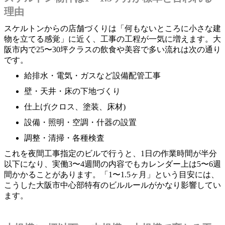
理由
スケルトンからの店舗づくりは「何もないところに小さな建
物を立てる感覚」に近く、工事の工程が一気に増えます。大
阪市内で25〜30坪クラスの飲食や美容で多い流れは次の通り
です。
給排水・電気・ガスなど設備配管工事
壁・天井・床の下地づくり
仕上げ(クロス、塗装、床材)
設備・照明・空調・什器の設置
調整・清掃・各種検査
これを夜間工事指定のビルで行うと、1日の作業時間が半分
以下になり、実働3〜4週間の内容でもカレンダー上は5〜6週
間かかることがあります。「1〜1.5ヶ月」という目安には、
こうした大阪市中心部特有のビルルールがかなり影響してい
ます。