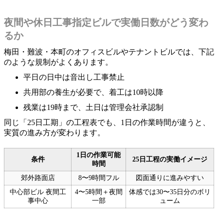
夜間や休日工事指定ビルで実働日数がどう変わ
るか
梅田・難波・本町のオフィスビルやテナントビルでは、下記
のような規制がよくあります。
平日の日中は音出し工事禁止
共用部の養生が必要で、着工は10時以降
残業は19時まで、土日は管理会社承認制
同じ「25日工期」の工程表でも、1日の作業時間が違うと、
実質の進み方が変わります。
1日の作業可能
条件
25日工程の実働イメージ
時間
郊外路面店
8〜9時間フル
図面通りに進みやすい
中心部ビル 夜間工
4〜5時間＋夜間
体感では30〜35日分のボリ
事中心
一部
ューム