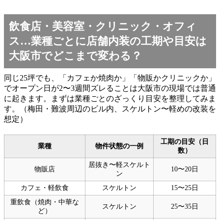
飲食店・美容室・クリニック・オフィ
ス…業種ごとに店舗内装の工期や目安は
大阪市でどこまで変わる？
同じ25坪でも、「カフェか焼肉か」「物販かクリニックか」
でオープン日が2〜3週間ズレることは大阪市の現場では普通
に起きます。まずは業種ごとのざっくり目安を整理してみま
す。（梅田・難波周辺のビル内、スケルトン〜軽めの改装を
想定）
工期の目安（日
業種
物件状態の一例
数）
居抜き〜軽スケルト
物販店
10〜20日
ン
カフェ・軽飲食
スケルトン
15〜25日
重飲食（焼肉・中華な
スケルトン
25〜35日
ど）