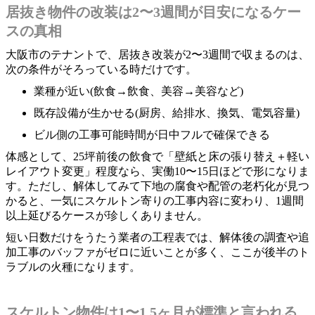
居抜き物件の改装は2〜3週間が目安になるケー
スの真相
大阪市のテナントで、居抜き改装が2〜3週間で収まるのは、
次の条件がそろっている時だけです。
業種が近い(飲食→飲食、美容→美容など)
既存設備が生かせる(厨房、給排水、換気、電気容量)
ビル側の工事可能時間が日中フルで確保できる
体感として、25坪前後の飲食で「壁紙と床の張り替え＋軽い
レイアウト変更」程度なら、実働10〜15日ほどで形になりま
す。ただし、解体してみて下地の腐食や配管の老朽化が見つ
かると、一気にスケルトン寄りの工事内容に変わり、1週間
以上延びるケースが珍しくありません。
短い日数だけをうたう業者の工程表では、解体後の調査や追
加工事のバッファがゼロに近いことが多く、ここが後半のト
ラブルの火種になります。
スケルトン物件は1〜1.5ヶ月が標準と言われる