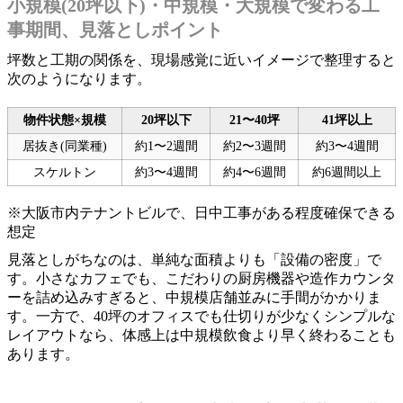
小規模(20坪以下)・中規模・大規模で変わる工
事期間、見落としポイント
坪数と工期の関係を、現場感覚に近いイメージで整理すると
次のようになります。
物件状態×規模
20坪以下
21〜40坪
41坪以上
居抜き(同業種)
約1〜2週間
約2〜3週間
約3〜4週間
スケルトン
約3〜4週間
約4〜6週間
約6週間以上
※大阪市内テナントビルで、日中工事がある程度確保できる
想定
見落としがちなのは、単純な面積よりも「設備の密度」で
す。小さなカフェでも、こだわりの厨房機器や造作カウンタ
ーを詰め込みすぎると、中規模店舗並みに手間がかかりま
す。一方で、40坪のオフィスでも仕切りが少なくシンプルな
レイアウトなら、体感上は中規模飲食より早く終わることも
あります。