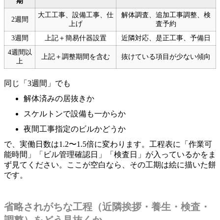
期
大工工事、設備工事、仕
解体調査、追加工事調整、検
2週間
上げ
査予約
3週間
上記＋簡易什器設置
近隣対応、是正工事、予備日
4週間以
上記＋調整期間を含む
抜けている項目が少ない傾向
上
同じ「3週間」でも
解体済みの居抜きか
スケルトンで設備も一からか
夜間工事指定のビルかどうか
で、実働日数は1.2〜1.5倍に変わります。工程表に「作業可
能時間」「ビル管理確認日」「検査日」が入っているかをま
ず見てください。ここが空白なら、その工期は絵に描いた餅
です。
省略されがちな工程（近隣挨拶・養生・検査・
調整）をどう見抜くか