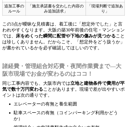
追加工事の
「施主承諾書を交わした内容の
「現場判断で追加あ
ルール
み追加請求」
り」
この3点が曖昧な見積書は、着工後に「想定外でした」と言
われやすくなります。大阪の築30年前後の住宅・マンション
では、
床をめくった瞬間に配管や下地の傷みが見つかる
こと
は珍しくありません。だからこそ、「想定外をどう扱うか」
が書かれているかを必ず確認してほしいのです。
諸経費・管理組合対応費・夜間作業費まで―大
阪市現場でお金が変わるのはココ！
同じ工事内容でも、大阪市内では
立地と建物条件で費用が平
気で数十万円変わる
ことがあります。現場で差が出やすいポ
イントは次の通りです。
エレベーターの有無と養生範囲
駐車スペースの有無（コインパーキング利用かどう
か）