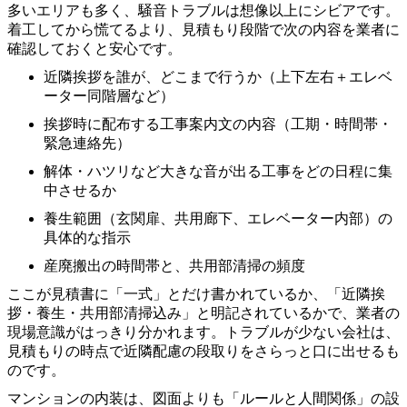
多いエリアも多く、騒音トラブルは想像以上にシビアです。
着工してから慌てるより、見積もり段階で次の内容を業者に
確認しておくと安心です。
近隣挨拶を誰が、どこまで行うか（上下左右＋エレベ
ーター同階層など）
挨拶時に配布する工事案内文の内容（工期・時間帯・
緊急連絡先）
解体・ハツリなど大きな音が出る工事をどの日程に集
中させるか
養生範囲（玄関扉、共用廊下、エレベーター内部）の
具体的な指示
産廃搬出の時間帯と、共用部清掃の頻度
ここが見積書に「一式」とだけ書かれているか、「近隣挨
拶・養生・共用部清掃込み」と明記されているかで、業者の
現場意識がはっきり分かれます。トラブルが少ない会社は、
見積もりの時点で近隣配慮の段取りをさらっと口に出せるも
のです。
マンションの内装は、図面よりも「ルールと人間関係」の設