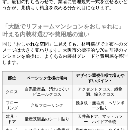
す。最初の打ち合わせで、業者に管理規約一式を渡せるかど
うかが、見積もり精度を決める分かれ目になります。
「大阪でリフォームマンションをおしゃれに」
叶える内装材選びや費用感の違い
同じ「おしゃれな空間」に見えても、材料選びで財布へのダ
メージは大きく変わります。大阪市の標準的な70㎡前後のマ
ンションを前提に、よくある内装材グレードと費用感を整理
します。
デザイン重視仕様で増えや
部位
ベーシック仕様の傾向
すいポイント
白系量産品、汚れにくい
アクセントクロス、織物
クロス
ビニールクロス
調、輸入クロス
フロー
挽き板・無垢風、ヘリンボ
合板フローリング
リング
ーン貼り
建具・
天井高ドア、マットカラ
量産既製品のシート貼り
ドア
ー、ハイドア金物