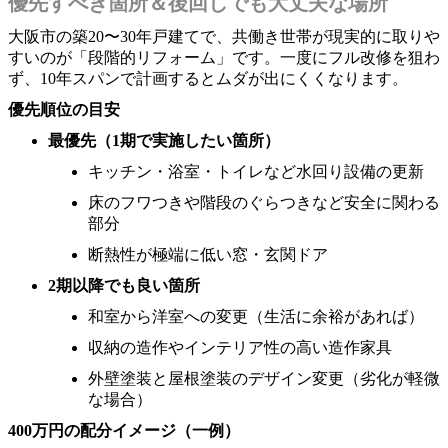
優先すべき箇所＆後回しでも大丈夫な場所
大阪市の築20〜30年戸建てで、共働き世帯が現実的に取りや
すいのが「段階的リフォーム」です。一度にフル改修を狙わ
ず、10年スパンで計画するとムダが出にくくなります。
優先順位の目安
最優先（1期で実施したい箇所）
キッチン・浴室・トイレなど水回り設備の更新
床のフワつきや階段のぐらつきなど安全に関わる
部分
断熱性が極端に低い窓・玄関ドア
2期以降でも良い箇所
和室から洋室への変更（生活に余裕があれば）
収納の造作やインテリア性の高い造作家具
外壁塗装と屋根塗装のデザイン変更（劣化が軽微
な場合）
400万円の配分イメージ（一例）