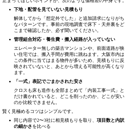
止まってほしいポイントが、次のような価格差の中身です。
下地・配管を見ていない見積もり
解体してから「想定外でした」と追加請求になりがち
なパターンです。事前の現地調査で床下・天井裏をど
こまで確認したか、必ず聞いてください。
管理組合対応・養生費・搬入経路が入っていない
エレベーター無しの築古マンションや、前面道路が狭
い住宅では、搬入手間が費用に跳ねます。大阪市内は
この条件に当てはまる物件が多いため、見積もりに反
映されていないと、あとから増える可能性が高くなり
ます。
「一式」表記でごまかされた安さ
クロスも床も造作も全部まとめて「内装工事一式」と
だけ書かれていると、どこを削ったのか、どこが安い
のか比較できません。
賢く見極めるコツはシンプルです。
同じ内容で2〜3社に相見積もりを取り、
項目数と内訳
の細かさ
を比べる