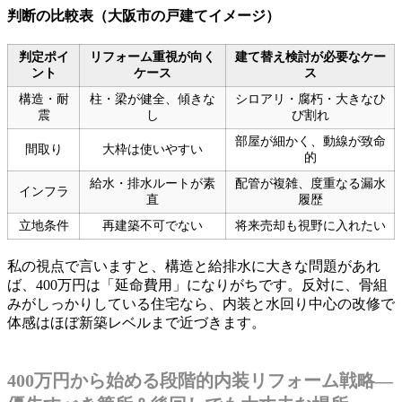
判断の比較表（大阪市の戸建てイメージ）
判定ポイ
リフォーム重視が向く
建て替え検討が必要なケー
ント
ケース
ス
構造・耐
柱・梁が健全、傾きな
シロアリ・腐朽・大きなひ
震
し
び割れ
部屋が細かく、動線が致命
間取り
大枠は使いやすい
的
給水・排水ルートが素
配管が複雑、度重なる漏水
インフラ
直
履歴
立地条件
再建築不可でない
将来売却も視野に入れたい
私の視点で言いますと、構造と給排水に大きな問題があれ
ば、400万円は「延命費用」になりがちです。反対に、骨組
みがしっかりしている住宅なら、内装と水回り中心の改修で
体感はほぼ新築レベルまで近づきます。
400万円から始める段階的内装リフォーム戦略―