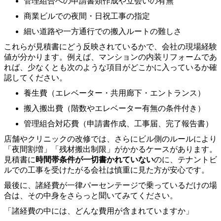
管理組合への申請書類作成や立会いの有無
商業ビルでの夜間・日祝工事の指定
細い道路や一方通行での搬入ルートの難しさ
これらが見積書にどう反映されているかで、会社の現場経験
値が分かります。例えば、マンションの内装リフォームであ
れば、少なくとも次のような項目がどこかに入っているか確
認してください。
養生費（エレベーター・共用廊下・エントランス）
搬入搬出費（階数やエレベーター有無の条件付き）
管理組合対応費（申請書作成、工事届、完了報告書）
店舗やクリニックの改修では、さらにビル側のルールにより
「夜間割増」「残材搬出制限」がかかるケースがあります。
見積書に
時間帯条件が一切書かれていない
のに、テナントビ
ルでの工事を受けたがる会社は慎重に見た方が安心です。
最後に、諸経費が一律パーセンテージで乗っているだけの場
合は、その中身をさらっと聞いてみてください。
「諸経費の中には、どんな費用が含まれていますか」