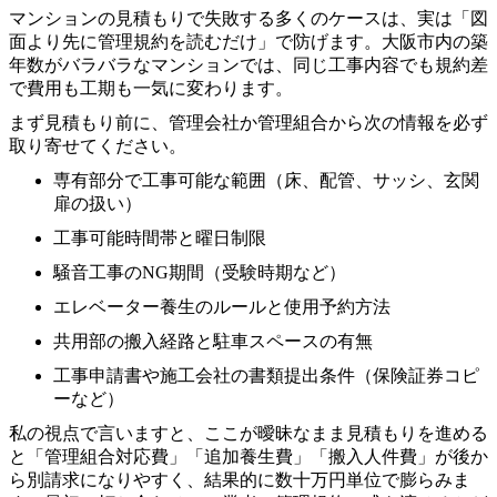
マンションの見積もりで失敗する多くのケースは、実は「図
面より先に管理規約を読むだけ」で防げます。大阪市内の築
年数がバラバラなマンションでは、同じ工事内容でも規約差
で費用も工期も一気に変わります。
まず見積もり前に、管理会社か管理組合から次の情報を必ず
取り寄せてください。
専有部分で工事可能な範囲（床、配管、サッシ、玄関
扉の扱い）
工事可能時間帯と曜日制限
騒音工事のNG期間（受験時期など）
エレベーター養生のルールと使用予約方法
共用部の搬入経路と駐車スペースの有無
工事申請書や施工会社の書類提出条件（保険証券コピ
ーなど）
私の視点で言いますと、ここが曖昧なまま見積もりを進める
と「管理組合対応費」「追加養生費」「搬入人件費」が後か
ら別請求になりやすく、結果的に数十万円単位で膨らみま