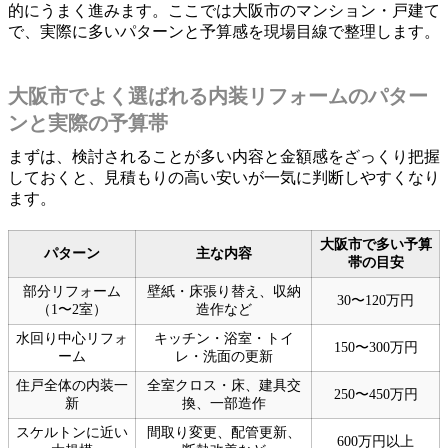
的にうまく進みます。ここでは大阪市のマンション・戸建て
で、実際に多いパターンと予算感を現場目線で整理します。
大阪市でよく選ばれる内装リフォームのパター
ンと実際の予算帯
まずは、検討されることが多い内容と金額感をざっくり把握
しておくと、見積もりの高い安いが一気に判断しやすくなり
ます。
大阪市で多い予算
パターン
主な内容
帯の目安
部分リフォーム
壁紙・床張り替え、収納
30〜120万円
（1〜2室）
造作など
水回り中心リフォ
キッチン・浴室・トイ
150〜300万円
ーム
レ・洗面の更新
住戸全体の内装一
全室クロス・床、建具交
250〜450万円
新
換、一部造作
スケルトンに近い
間取り変更、配管更新、
600万円以上