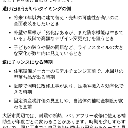
避けたほうがいいタイミングの例
将来10年以内に建て替え・売却の可能性が高いのに、
全面改装をしたいとき
外壁や屋根が「劣化はあるが、まだ防水機能は生きて
いる」段階で高額なデザイン変更だけを狙うとき
子どもの独立や親の同居など、ライフスタイルの大き
な変化が数年内に見えているとき
逆にチャンスになる時期
住宅設備メーカーのモデルチェンジ直前で、水回りの
型落ち品が出る時期
近隣で同時に改修工事があり、足場や搬入を効率化で
きる時期
固定資産税評価の見直しや、自治体の補助金制度が変
わる直前
大阪市周辺では、耐震や断熱、バリアフリー改修に使える補
助金が年度ごとに変わることがあります。時期を少しずらす
だけで、同じ工事でも自己負担が数十万円変わるケースも見