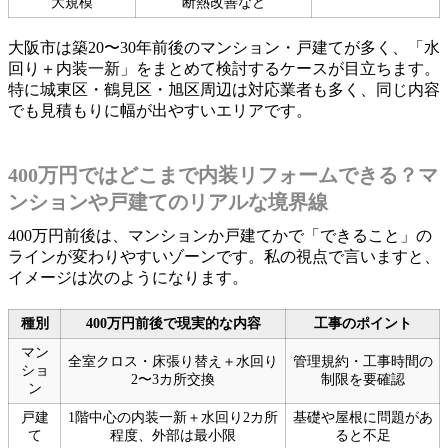
大規模
断熱改善など
大阪市は築20〜30年前後のマンション・戸建てが多く、「水
回り＋内装一新」をまとめて検討するケースが目立ちます。
特に城東区・鶴見区・旭区周辺は対応業者も多く、同じ内容
でも見積もりに幅が出やすいエリアです。
400万円ではどこまで内装リフォームできる？マ
ンションや戸建てのリアルな境界線
400万円前後は、マンションか戸建てかで「できること」の
ラインが変わりやすいゾーンです。私の視点で言いますと、
イメージは次のようになります。
種別
400万円前後で現実的な内容
工事のポイント
マン
全室クロス・床張り替え＋水回り
管理規約・工事時間の
ショ
2〜3カ所交換
制限を要確認
ン
戸建
1階中心の内装一新＋水回り2カ所
基礎や屋根に問題があ
て
程度、外部は最小限
ると不足