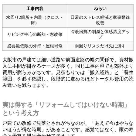
工事内容
ねらい
水回り2箇所＋内装（クロス・
日常のストレス軽減と家事動線
床）
改善
冷暖房費の削減と体感温度アッ
リビング中心の断熱・窓改修
プ
必要最低限の外壁・屋根補修
雨漏りリスクだけ先に潰す
大阪市の戸建ては細い道路や前面道路の幅の関係で、資材搬
入に手間が掛かるケースが多く、同じ工事内容でも郊外より
費用が膨らみがちです。見積もりでは「搬入経路」と「養生
範囲」を必ず確認し、段階的に進めるほどトータル費用の読
み違いを減らせます。
実は得する「リフォームしてはいけない時期」
という考え方
戸建ての改修で見落とされがちなのが、「あえて今はやらな
いほうが得な時期」があることです。感覚ではなく、家の寿
命と予算を掛け合わせて考えます。