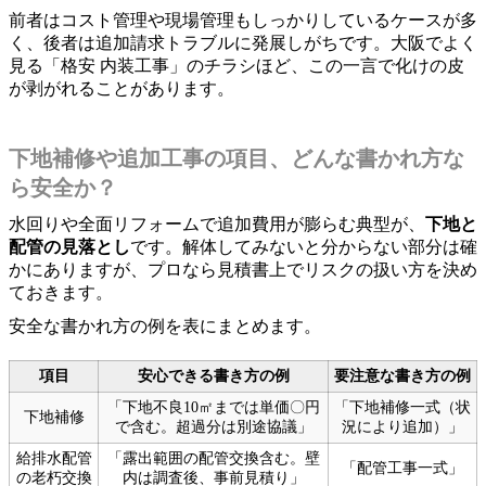
前者はコスト管理や現場管理もしっかりしているケースが多
く、後者は追加請求トラブルに発展しがちです。大阪でよく
見る「格安 内装工事」のチラシほど、この一言で化けの皮
が剥がれることがあります。
下地補修や追加工事の項目、どんな書かれ方な
ら安全か？
水回りや全面リフォームで追加費用が膨らむ典型が、
下地と
配管の見落とし
です。解体してみないと分からない部分は確
かにありますが、プロなら見積書上でリスクの扱い方を決め
ておきます。
安全な書かれ方の例を表にまとめます。
項目
安心できる書き方の例
要注意な書き方の例
「下地不良10㎡までは単価〇円
「下地補修一式（状
下地補修
で含む。超過分は別途協議」
況により追加）」
給排水配管
「露出範囲の配管交換含む。壁
「配管工事一式」
の老朽交換
内は調査後、事前見積り」