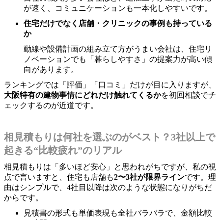
が速く、コミュニケーションも一本化しやすいです。
住宅だけでなく店舗・クリニックの事例も持っている
か
動線や設備計画の組み立て方がうまい会社は、住宅リ
ノベーションでも「暮らしやすさ」の提案力が高い傾
向があります。
ランキングでは「評価」「口コミ」だけが目に入りますが、
大阪特有の建物事情にどれだけ触れてくるか
を初回相談でチ
ェックするのが近道です。
相見積もりは何社を選ぶのがベスト？3社以上で
起きる“比較疲れ”のリアル
相見積もりは「多いほど安心」と思われがちですが、私の視
点で言いますと、住宅も店舗も
2〜3社が限界ライン
です。理
由はシンプルで、4社目以降は次のような状態になりがちだ
からです。
見積書の形式も単価表現も全社バラバラで、金額比較