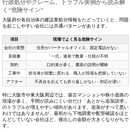
行政処分やクレーム、トラブル実例から読み解
く“危険サイン”
大阪府や各自治体の建設業処分情報をたどっていくと、問題
を起こしやすい会社には共通パターンがあります。
項目
現場でよく見る危険サイン
会社の実態
住所がバーチャルオフィス、固定電話がない
見積書
「一式」連発で数量・仕様が不明
契約
口約束が多く、書面の説明が曖昧
工事中
担当者が頻繁に変わる、職人が現場を把握していない
アフター
不具合を伝えても折り返しがない・対応が遅い
特に大阪市や東大阪周辺では、築古マンションや狭小道路の
現場が多く、手間が読みにくい分だけ「あとから追加請求」
のトラブルが増えやすい傾向があります。追加がすべて悪い
わけではありませんが、最初から下地調査や配管確認をほと
んどしていない会社ほど、後出しの金額が大きくなりがちで
す。