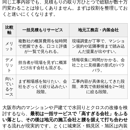
同じ工事内容でも、見積もりの取り方ひとつで総額が数十万
円変わることは珍しくありません。まずは役割を整理してお
くと迷いにくくなります。
比較
一括見積もりサービス
地元工務店・内装会社
軸
複数社の概算費用を短時間
現場調査が丁寧で、マンショ
メリ
で把握できる。口コミ評価
ン規約や近隣事情まで踏み込
ット
が一覧で見られる。
んだ提案が出やすい。
デメ
情報収集に時間がかかる。会
担当者が現場を見ずに概算
リッ
社ごとに見積書の形式がバラ
だけ出す会社も混ざる。
ト
バラ。
向い
まず相場感を知りたい、会
工事内容が具体化してきた段
てい
社をざっくり絞り込みたい
階、本気で依頼候補を2〜3社
るケ
段階。
に絞る段階。
ース
大阪市内のマンションや戸建てで水回りとクロスの改修を検
討するなら、
最初は一括サービスで「高すぎる会社」をふる
い落とし、その後は地元の施工会社と腰を据えて打ち合わせ
する流れが現実的です。とくに城東区・鶴見区・旭区は内装