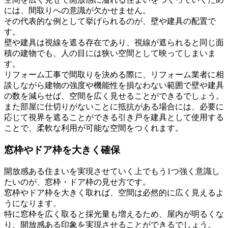
には、間取りへの意識が欠かせません。
その代表的な例として挙げられるのが、壁や建具の配置で
す。
壁や建具は視線を遮る存在であり、視線が遮られると同じ面
積の建物でも、人の目には狭い空間として映ってしまいま
す。
リフォーム工事で間取りを決める際に、リフォーム業者に相
談しながら建物の強度や機能性を損なわない範囲で壁や建具
の数を減らせば、空間を広く見せることができるでしょう。
また部屋に仕切りがないことに抵抗がある場合には、必要に
応じて視界を遮ることができる引き戸を建具として使用する
ことで、柔軟な利用が可能な空間をつくれます。
窓枠やドア枠を大きく確保
開放感ある住まいを実現させていく上でもう1つ強く意識し
たいのが、窓枠・ドア枠の見せ方です。
窓枠やドア枠を大きく取れば、空間は必然的に広く見えるよ
うになります。
特に窓枠を広く取ると採光量も増えるため、屋内が明るくな
り、開放感ある印象を実現させることができるでしょう。