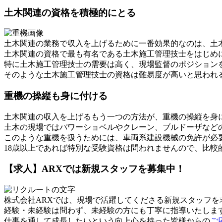
土木関連の資格を積極的にとる
土木関連の業務で収入を上げるために一番効果的なのは、土
土木関連の資格で最も有名である土木施工管理技士をはじめ
特に土木施工管理技士の需要は高く、現場監督のポジション
そのような土木施工管理技士の資格は難易度が高いと思われる
重機の操縦も身に付ける
土木関連の収入を上げるもう一つの方法が、重機の操縦を身
土木の現場ではパワーショベルやクレーン、ブルドーザなど
このような重機を扱うためには、車両系建設機械の免許が必
18歳以上であれば特別な受験資格は問われませんので、比
【求人】ARXでは新規スタッフを募集中！
株式会社ARXでは、現場で活躍してくださる新規スタッフを
経験・未経験は問わず、未経験の方にも丁寧に指導いたしま
仕事を通して成長したいという向上心を持った皆様からの
ご